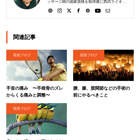
ッサージ師の国家資格を取得後に西武ライオン
ズにトレーナーとして入団。その後、大洋ホエ
ールズ、読売巨人軍と渡り、21年間選手のサポ
ートをする。2007年に日本橋に治療院を独立開
業させる。独自の矢作式手技整体治療にて多く
の腰痛、ひざ痛の患者さんを助けています。
関連記事
2020年４月に栃木県矢板市に移転。現在に至
る。
院長ブログ
院長ブログ
手首の痛み 〜手根骨のズレ
腰、膝、股関節などの手術の
からくる痛みと調整〜
前にやるべきこと
院長ブログ