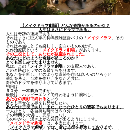
【メイクドラマ劇場】どんな奇跡があるのかな？
人生はまさにドラマである。
人生は奇跡の連続である。
それはまさに巨人軍の長嶋茂雄監督バリの「
メイクドラマ
」その
ものであり、
それは本当にとても楽しく、面白いもののはず。
矢作治療院という「
メイクドラマ劇場
」があります。
その主役として、あなたが抜擢されました。
あなたにどのような奇跡が起こるのか？
とても楽しみでたまりません。
私は、この「
メイクドラマ劇場
」の支配人であり、
この奇跡のドラマの監督でもあります。
あなたを分析し、どのような奇跡を作ればいいのだろうと
演出を考え、台本を作り、あなたと共に、
奇跡のドラマを作り上げていきます。
初回は、
６０分、一本勝負ですが、
最後は、ハッピーエンドで終わるように演出し、
あたなの笑顔で終わる
という
何とも幸せな世界をお見せしたい。
あなたは主役であり、また、たったひとりの観客でもあります。
一人ひとり、各自持ち時間は６０分、
その時間を大切に、完璧にこなし
心の中から、湧き上がる笑顔が出るようにします。
「
メイクドラマ劇場
」は、本当にあります。
「メイクドラマ劇場」では、常に主役を募集しております。