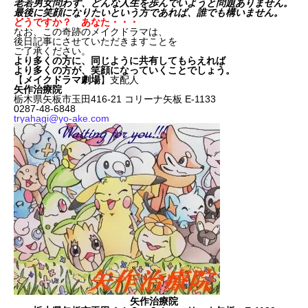
老若男女問わず、どんな人生を歩んでいようと問題ありません。
最後に笑顔になりたいという方であれば、誰でも構いません。
どうですか？ あなた・・・
なお、この奇跡のメイクドラマは、
後日記事にさせていただきますことを
ご了承ください。
より多くの方に、同じように共有してもらえれば
より多くの方が、笑顔になっていくことでしょう。
【
メイクドラマ劇場
】支配人
矢作治療院
栃木県矢板市玉田416-21 コリーナ矢板 E-1133
0287-48-6848
tryahagi@yo-ake.com
矢作治療院