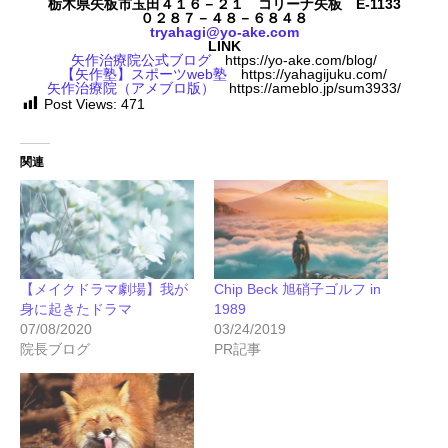
栃木県矢板市玉田４１６－２１ コリーナ矢板 E-1133
０２８７－４８－６８４８
tryahagi@yo-ake.com
LINK
矢作治療院公式ブログ
https://yo-ake.com/blog/
【矢作塾】スポーツweb塾
https://yahagijuku.com/
矢作治療院（アメブロ版）
https://ameblo.jp/sum3933/
Post Views:
471
関連
【メイクドラマ劇場】我が
Chip Beck 旭硝子ゴルフ in
身に起きたドラマ
1989
07/08/2020
03/24/2019
院長ブログ
PR記事