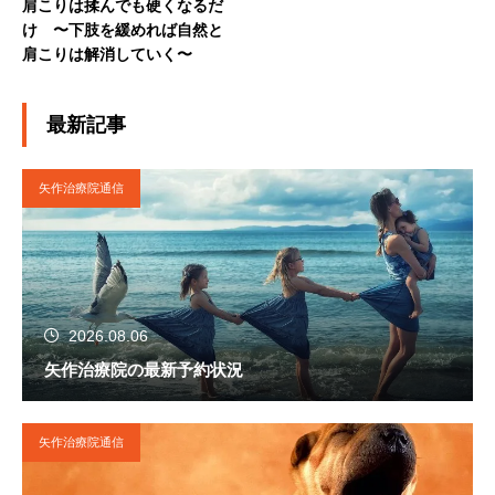
肩こりは揉んでも硬くなるだ
け 〜下肢を緩めれば自然と
肩こりは解消していく〜
最新記事
矢作治療院通信
2026.08.06
矢作治療院の最新予約状況
矢作治療院通信