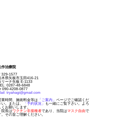
矢作治療院
329-1577
栃木県矢板市玉田416-21
コリーナ矢板 E-1133
EL: 0287-48-6848
r 090-4208-0877
ail: tryahagi@gmail.com
営業時間、施術料金等は
「ご案内」
ページでご確認くだ
さい。または、
「予約状況」
も一緒にご覧下さい。よろ
しくお願いします。
＊院長は
ワクチン非接種者
であり、当院は
マスク自由
で
す。その旨ご理解ください。