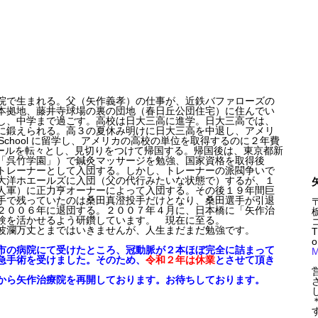
院で生まれる。父（矢作義孝）の仕事が、近鉄バファローズの
本拠地、藤井寺球場の裏の団地（春日丘公団住宅）に住んでい
し、中学まで過ごす。高校は日大三高に進学。日大三高では、
に鍛えられる。高３の夏休み明けに日大三高を中退し、アメリ
son School に留学し、アメリカの高校の単位を取得するのに２年費
クールを転々とし、見切りをつけて帰国する。帰国後は、東京都新
「呉竹学園」）で鍼灸マッサージを勉強、国家資格を取得後
トレーナーとして入団する。しかし、トレーナーの派閥争いで
大洋ホエールズに入団（父の代行みたいな状態で）するが、１
人軍）に正力亨オーナーによって入団する。その後１９年間巨
手で残っていたのは桑田真澄投手だけとなり、桑田選手が引退
〒
２００６年に退団する。２００７年４月に、日本橋に「矢作治
験を活かせるよう研鑽しています。 現在に至る。
波瀾万丈とまではいきませんが、人生まだまだ勉強です。
T
o
市の病院にて受けたところ、冠動脈が２本ほぼ完全に詰まって
M
急手術を受けました。そのため、
令和２年は休業
とさせて頂き
から矢作治療院を再開しております。お待ちしております。