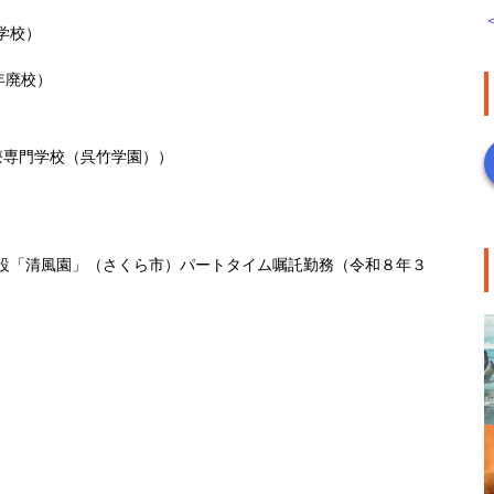
学校）
00年廃校）
療専門学校（呉竹学園））
設「清風園」（さくら市）パートタイム嘱託勤務（令和８年３