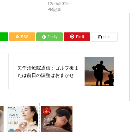
12/25/2019
PR記事
e
RSS
feedly
Pin it
note
矢作治療院通信：ゴルフ後ま
たは前日の調整はおまかせ