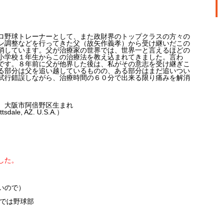
ロ野球トレーナーとして、また政財界のトップクラスの方々の
ン調整などを行ってきた父（故矢作義孝）から受け継いだこの
消しています。父が治療家の世界では、世界一と言えるほどの
小学校１年生からこの治療法を教え込まれてきました。言わ
です。８年前に父が他界した後は、私がその意志を受け継ぎこ
る部分は父を追い越しているものの、ある部分はまだ追いつい
試行錯誤しながら、治療時間の６０分で出来る限り痛みを解消
 大阪市阿倍野区生まれ
le, AZ. U.S.A.）
した。
いので）
nでは野球部