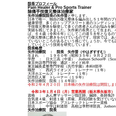
院長プロフィール
Pain Healer & Pro Sports Trainer
除痛手技復元整体治療家
矢作治療院院長の矢作晋
と申します。
日本で唯一、独自の復元整体を編み出し５１年間のプ
健康管理、多くのトップアスリート達のコンディショ
手技復元整体を駆使して多くの患者さんのお悩みを解
実績を残してきました。矢作家の長男として生まれ、
ば、６４歳（令和６年）にしてこの道５８年となるの
の復元整体に磨きをかけているのです。現状では、あ
ていないところがあるという感じでしょうか。今でも
していくという技術を研究しています。
院長略歴
矢作治療院 ： 院長 矢作晋（やはぎすすむ）
生まれ ： １９６０年（昭和３５年）９月２２日
学歴 ： 日大三高（中退） Judson School卒（Scottsda
東京外語専門学校 通訳・ガイド科卒
東京鍼灸柔整専門学校（呉竹学園）本科II部卒
職歴 ： 西武ライオンズ トレーナー（１年）
大洋ホエールズ トレーナー（１年）
読売巨人軍 トレーナー（１９年）
矢作治療院 院長（１４年目）
令和２年４月２０日 日本橋の矢作治療院は閉院しま
令和３年１月４日（月）営業再開（栃木県矢板市）
資格 ： あん摩マッサージ指圧師、鍼師、灸師免許
合気道４級、剣道１級（昇級、昇段試験を受けていな
日本スポーツ協会 アスレチックトレーナー資格
部活 ： 中学は剣道部 高校は準野球部員、Judso
矢作治療院 院長