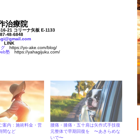
作治療院
-21 コリーナ矢板 E-1133
87-48-6848
agi@gmail.com
LINK
ログ
https://yo-ake.com/blog/
eb塾
https://yahagijuku.com/
ご案内：施術料金・営
腰痛・膝痛・五十肩は矢作式手技復
時間など
元整体で早期回復を 〜あきらめな
いで〜