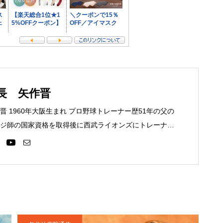
長 矢作晋
 1960年大阪生まれ プロ野球トレーナー歴51年の父の
ジ師の国家資格を取得後に西武ライオンズにトレーナー
大洋ホエールズ、読売巨人軍と渡り、21年間選手のサポ
年に日本橋に治療院を独立開業させる。独自の矢作式手技整
、ひざ痛の患者さんを助けています。2020年４月に栃木
に至る。