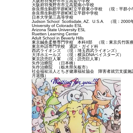
大阪府羽曳野市市立高鷲小学校
大阪府羽曳野市市立高鷲南小学校
奈良県生駒郡平群町町立平群東小学校 （現：平群小
奈良県生駒郡平群町町立平群中学校
日本大学第三高等学校
Judson School Scottsdale, AZ. U.S.A. （現：20
University of Colorado ESL
Arizona State University ESL
Ruetten Learning Center
Adult School in Beverly Hills
東京鍼灸柔整専門学校 本科II部 （現：東京呉竹医
東京外語専門学校 通訳・ガイド科
西武ライオンズ （現：埼玉西武ライオンズ）
大洋ホエールズ （現：横浜DNAベイスターズ）
東京読売巨人軍 （現：読売巨人軍）
矢作治療院 （日本橋）
矢作治療院 （栃木県矢板市）
社会福祉法人とちぎ健康福祉協会 障害者就労支援施
月退職）