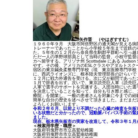
矢作晋 （やはぎすすむ）
１９６０年９月 大阪市阿倍野区の通天閣が見える病
トレーナーであったことから小学校５年生まで近鉄の
た。５年生の１２月から奈良県生駒郡平群町へ引っ越
ただ一人の準野球部員として当時の監督、小枝守監督
カへ留学する。アリゾナ州 Scottsdale にある Jud
やす。その後、アメリカのESLクラスやアダルトス
宿区の東京鍼灸柔整専門学校（現 東京医療専門学校
に、西武ライオンズに、根本陸夫管理部長の計らいで
１２月に戦力外通告を受ける。次に父が顧問であった
１月で辞表を出す。次いで、東京読売巨人軍（読売巨
人軍で選手のサポートを完遂する。入団当時にいた選
を決意していることを知って、自分も引き際と感じ、
療院」を開業し、一般の患者さんを対象に今までの経
簡単な自分の歴史を述べさせて頂きました。まだまだ
よろしくお願いします。
令和２年６月、以前より不調だった心臓の検査を矢板
いる状態だと分かったので、冠動脈バイパス手術の緊
ました。
現在、栃木県矢板市の実家を改造して、令和３年１月
＜検索用学歴・職歴＞
大阪府羽曳野市市立高鷲幼稚園
大阪府羽曳野市市立高鷲南幼稚園