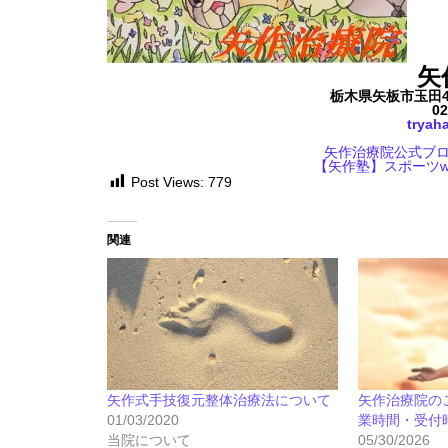
矢
栃木県矢板市玉田416
02
tryah
矢作治療院公式ブ
【矢作塾】スポーツw
Post Views:
779
関連
矢作式手技復元整体治療法について
矢作治療院の
01/03/2020
業時間・受付
当院について
05/30/2026