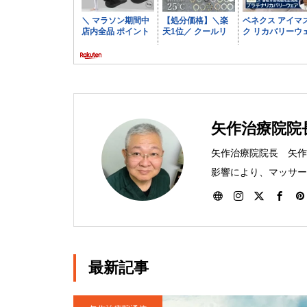
矢作治療院院
矢作治療院院長 矢作晋
影響により、マッサー
として入団。その後、
ートをする。2007
体治療にて多くの腰痛
県矢板市に移転。現在
最新記事