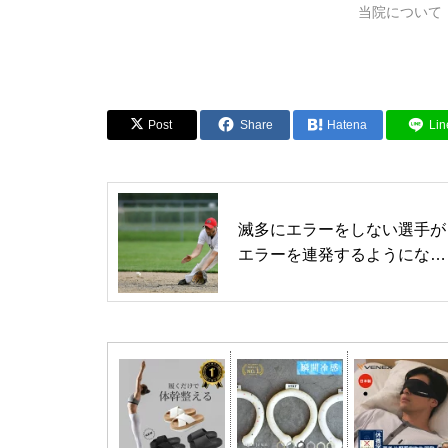
当院について
Post
Share
Hatena
Lin
滅多にエラーをしない選手が
エラーを連発するようになっ
たら・・・