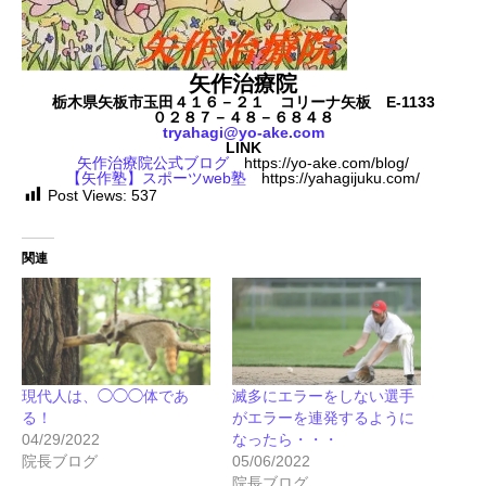
矢作治療院
栃木県矢板市玉田４１６－２１ コリーナ矢板 E-1133
０２８７－４８－６８４８
tryahagi@yo-ake.com
LINK
矢作治療院公式ブログ
https://yo-ake.com/blog/
【矢作塾】スポーツweb塾
https://yahagijuku.com/
Post Views:
537
関連
現代人は、◯◯◯体であ
滅多にエラーをしない選手
る！
がエラーを連発するように
04/29/2022
なったら・・・
院長ブログ
05/06/2022
院長ブログ