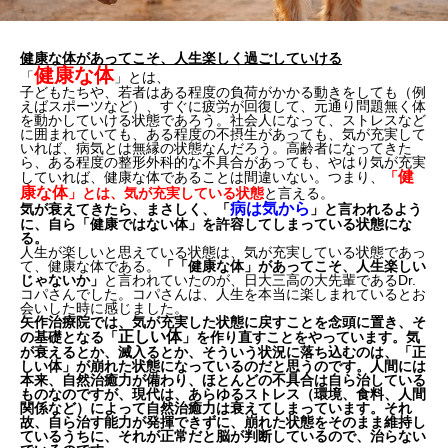
健康な体があってこそ、人生楽しく過ごしていける
健康な体
「
」とは、
子どもたちや、若者はある程度の負荷がかかる動きをしても（例
えばスポーツなど）、すぐに疲労が回復して、元通り問題無く体
を動かしていける状態であろう。社会人になって、ストレスなど
に囲まれていても、ある程度の不摂生があっても、気が充実して
いれば、病気とは無縁の状態なんだろう。高齢者になってきた
ら、ある程度の整形外科的な不具合があっても、やはり気が充実
健
していれば、健康な体であることは間違いない。つまり、
「
康な体
」とは、気が充実している状態
と言える。
病は気から
気が衰えてきたら、まさしく、「
」と言われるよう
に、自ら「健康ではない体」を許容してしまっている状態にな
る。
人生が楽しいと思えている状態は、気が充実している状態であっ
て、健康な体である。
「「健康な体」があってこそ、人生楽しい
じゃないか」
と言われていたのが、日大三高の大先輩であるDr.
コパさんでした。コパさんは、人生を本当に楽しまれているとお
会いした時に感じました。
矢作治療院では、気が充実した状態に戻すことを念頭に置き、そ
正しい体
の基礎となる「
」を作り直すことをやっています。気
が衰えるとか、滅入るとか、そういう状況に落ち込むのは、「正
しい体」が崩れた状態になっているのだと思うのです。人間には
本来、自然治癒力が備わり、ほとんどの不具合は自ら治している
ものなのですが、現代は、あらゆるストレス（環境、食料、人間
関係など）によって自然治癒力は衰えてしまっています。それ
故、自ら治す能力が発揮できずに、崩れた状態をそのまま維持し
ているうちに、それが正常だと脳が判断しているので、治らない