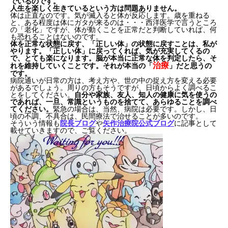
でいるのです。
人生を楽しく生きているという方は問題ありません。
体は正直なのです。気が滅入ると体が反応します。歳を重ねる
と、ある程度は体にガタが来るのは・・・西洋医学で言うところ
の「老化」ですが、体が動くことを正常だと判断していれば、何
も恐れることはないのです。
体を正常な状態に戻す、「正しい体」の状態に戻すことは、私が
やります。「正しい体」に戻ってくれば、気が充実してくるの
で、とても楽になります。脳が本当に正常な体を判定したら、そ
治療
れを維持していくことです。それが本当の「
」だと思うの
です。
病院通いが日常の方は、考え方や、世の中の捉え方を変える必要
があるでしょう。周りの方もそうですが、日頃からよく調べるこ
とをしてください。
自分や家族、友人、知人の健康に気を使うの
であれば、一旦、常識というものを捨てて、あらゆることを調べ
てください。
緊急の場合は、当然、病院は必要です。しかし、日
頃の不調、不具合は、民間療法で治せることが多いのです。
そういう情報も
院長ブログ
や
矢作治療院公式ブログ
に記事として
載せていきますので、ご覧ください。