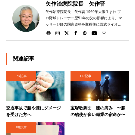
矢作治療院院長 矢作晋
矢作治療院院長 矢作晋 1960年大阪生まれ プ
ロ野球トレーナー歴51年の父の影響により、マ
ッサージ師の国家資格を取得後に西武ライオン
ズにトレーナーとして入団。その後、大洋ホエ
ールズ、読売巨人軍と渡り、21年間選手のサポ
ートをする。2007年に日本橋に治療院を独立開
業させる。独自の矢作式手技整体治療にて多く
の腰痛、ひざ痛の患者さんを助けています。
関連記事
2020年４月に栃木県矢板市に移転。現在に至
る。
PR記事
PR記事
交通事故で腰や膝にダメージ
宝塚歌劇団 膝の痛み 〜膝
を受けた方へ
の酷使が多い職業の宿命か〜
PR記事