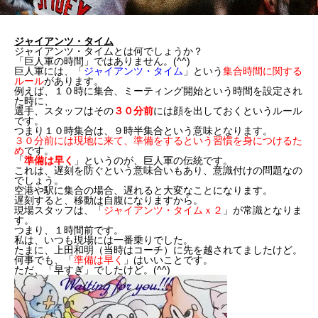
ジャイアンツ・タイム
ジャイアンツ・タイムとは何でしょうか？
「巨人軍の時間」ではありません。(^^)
巨人軍には、「
ジャイアンツ・タイム
」という
集合時間に関する
ルール
があります。
例えば、１０時に集合、ミーティング開始という時間を設定され
た時に、
選手、スタッフはその
３０分前
には顔を出しておくというルール
です。
つまり１０時集合は、９時半集合という意味となります。
３０分前には現地に来て、準備をするという習慣を身につけるた
め
です。
「
準備は早く
」というのが、巨人軍の伝統です。
これは、遅刻を防ぐという意味合いもあり、意識付けの問題なの
でしょう。
空港や駅に集合の場合、遅れると大変なことになります。
遅刻すると、移動は自腹になりますから。
現場スタッフは、「
ジャイアンツ・タイムｘ２
」が常識となりま
す。
つまり、１時間前です。
私は、いつも現場には一番乗りでした。
たまに、上田和明（当時はコーチ）に先を越されてましたけど。
何事でも、「
準備は早く
」はいいことです。
ただ、「早すぎ」でしたけど。(^^)