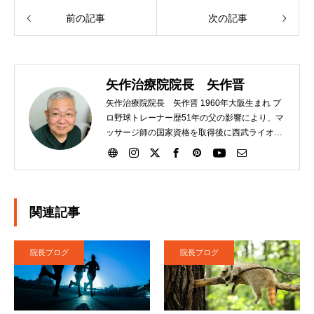
前の記事
次の記事
矢作治療院院長 矢作晋
矢作治療院院長 矢作晋 1960年大阪生まれ プ
ロ野球トレーナー歴51年の父の影響により、マ
ッサージ師の国家資格を取得後に西武ライオン
ズにトレーナーとして入団。その後、大洋ホエ
ールズ、読売巨人軍と渡り、21年間選手のサポ
ートをする。2007年に日本橋に治療院を独立開
業させる。独自の矢作式手技整体治療にて多く
の腰痛、ひざ痛の患者さんを助けています。
関連記事
2020年４月に栃木県矢板市に移転。現在に至
る。
院長ブログ
院長ブログ