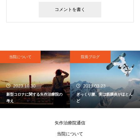
当院について
院長ブログ
2023.10.30
2019.03.23
新型コロナに関する矢作治療院の
ぎっくり腰、実は筋膜炎がほとん
考え
ど
矢作治療院通信
当院について