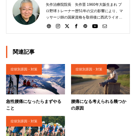
矢作治療院院長 矢作晋 1960年大阪生まれ プ
ロ野球トレーナー歴51年の父の影響により、マ
ッサージ師の国家資格を取得後に西武ライオン
ズにトレーナーとして入団。その後、大洋ホエ
ールズ、読売巨人軍と渡り、21年間選手のサポ
ートをする。2007年に日本橋に治療院を独立開
業させる。独自の矢作式手技整体治療にて多く
の腰痛、ひざ痛の患者さんを助けています。
関連記事
2020年４月に栃木県矢板市に移転。現在に至
る。
症状別原因・対策
症状別原因・対策
急性腰痛になったらまずやる
腰痛になる考えられる幾つか
こと
の原因
症状別原因・対策