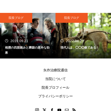
院長ブログ
PR記事
2022.04.29
2019.03.22
な効
現代人は、◯◯◯体である！
日刊ゲンダイの取材（2010/10
6）
矢作治療院通信
当院について
院長プロフィール
プライバシーポリシー