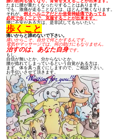
腰の筋肉も強くなり、背骨を支えることが出来ます。
たまに腰が重たくなったりすることはあります。
でも、激痛が走ることなどは、ほとんど無くなります。
それが、
例えヘルニアだとか坐骨神経痛であっても
必死で歩くことで、克服することが出来ます。
腰に不安がある方は、是非試してもらいたい。
歩くこと
痛いからと諦めないで下さい。
痛いからこそ、自分で何とかするんです。
電気やマッサージでは、何の助けにもなりません。
治すのは、あなた自身
です。
もし、
自信が無いとか、分からないとか、
腰が捻れてしまっているという自覚がある方は、
まず、体を真っ直ぐにしますので、ご相談下さい。
お手伝いさせて頂きます。