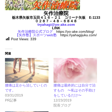
矢作治療院
栃木県矢板市玉田４１６－２１ コリーナ矢板 E-1133
０２８７－４８－６８４８
tryahagi@yo-ake.com
LINK
矢作治療院公式ブログ
https://yo-ake.com/blog/
【矢作塾】スポーツweb塾
https://yahagijuku.com/
Post Views:
339
関連
腰痛は足から治していくの
腰痛は最終的には自分で治
です。
すもの 〜私はその手助け
03/31/2019
をしているだけ〜
PR記事
12/23/2019
院長ブログ