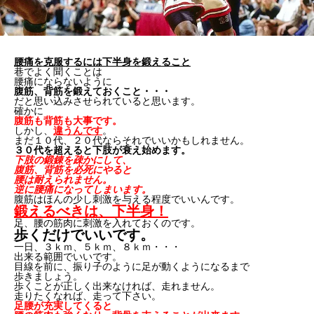
腰痛を克服するには下半身を鍛えること
巷でよく聞くことは
腰痛にならないように
腹筋、背筋を鍛えておくこと・・・
だと思い込みさせられていると思います。
確かに
腹筋も背筋も大事です。
しかし、
違うんです
。
まだ１０代、２０代ならそれでいいかもしれません。
３０代を超えると下肢が衰え始めます。
下肢の鍛錬を疎かにして、
腹筋、背筋を必死にやると
腰は耐えられません。
逆に腰痛になってしまいます。
腹筋はほんの少し刺激を与える程度でいいんです。
鍛えるべきは、下半身！
足、腰の筋肉に刺激を入れておくのです。
歩くだけでいいです。
一日、３ｋｍ、５ｋｍ、８ｋｍ・・・
出来る範囲でいいです。
目線を前に、振り子のように足が動くようになるまで
歩きましょう。
歩くことが正しく出来なければ、走れません。
走りたくなれば、走って下さい。
足腰が充実してくると