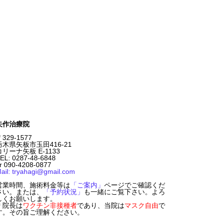
矢作治療院
329-1577
栃木県矢板市玉田416-21
コリーナ矢板 E-1133
EL: 0287-48-6848
r 090-4208-0877
ail: tryahagi@gmail.com
営業時間、施術料金等は
「ご案内」
ページでご確認くだ
さい。または、
「予約状況」
も一緒にご覧下さい。よろ
しくお願いします。
＊院長は
ワクチン非接種者
であり、当院は
マスク自由
で
す。その旨ご理解ください。