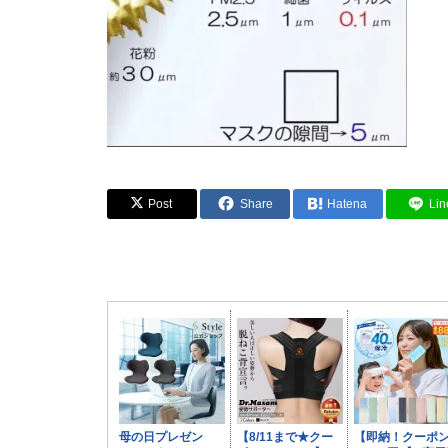
Post
Share
Hatena
Lin