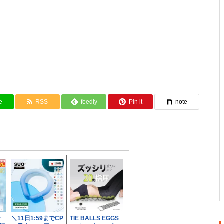
e
RSS
feedly
Pin it
note