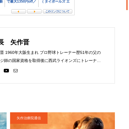
長 矢作晋
 1960年大阪生まれ プロ野球トレーナー歴51年の父の
ジ師の国家資格を取得後に西武ライオンズにトレーナー
大洋ホエールズ、読売巨人軍と渡り、21年間選手のサポ
年に日本橋に治療院を独立開業させる。独自の矢作式手技整
、ひざ痛の患者さんを助けています。2020年４月に栃木
に至る。
矢作治療院通信