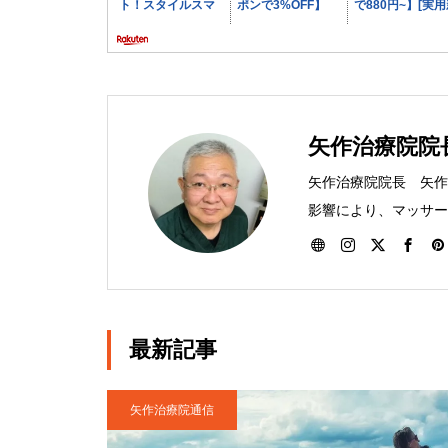
矢作治療院院
矢作治療院院長 矢作晋
影響により、マッサー
として入団。その後、
ートをする。2007
体治療にて多くの腰痛
県矢板市に移転。現在
最新記事
矢作治療院通信