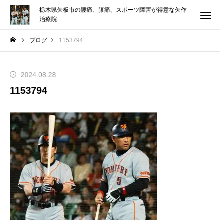
栃木県矢板市の腰痛、膝痛、スポーツ障害が得意な矢作
治療院
ブログ
1153794
2024.08.28
1153794