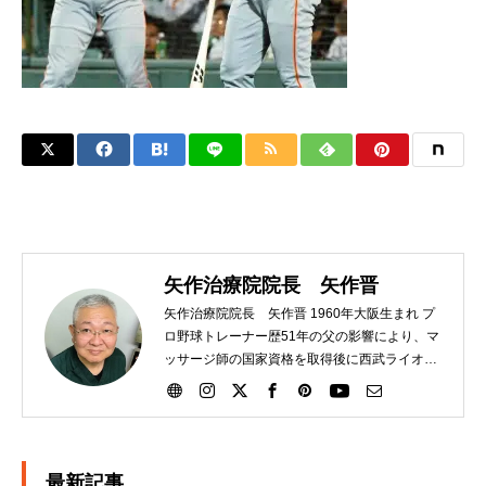
矢作治療院院長 矢作晋
矢作治療院院長 矢作晋 1960年大阪生まれ プ
ロ野球トレーナー歴51年の父の影響により、マ
ッサージ師の国家資格を取得後に西武ライオン
ズにトレーナーとして入団。その後、大洋ホエ
ールズ、読売巨人軍と渡り、21年間選手のサポ
ートをする。2007年に日本橋に治療院を独立開
業させる。独自の矢作式手技整体治療にて多く
の腰痛、ひざ痛の患者さんを助けています。
最新記事