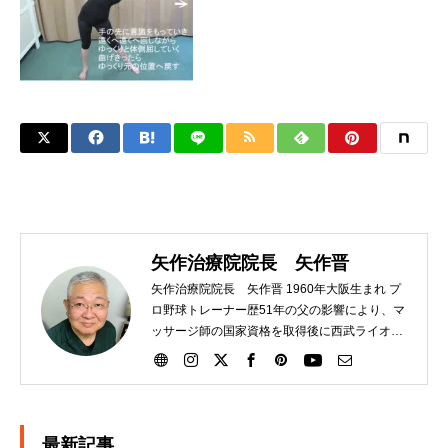
矢作治療院院長 矢作晋
矢作治療院院長 矢作晋 1960年大阪生まれ プ
ロ野球トレーナー歴51年の父の影響により、マ
ッサージ師の国家資格を取得後に西武ライオン
ズにトレーナーとして入団。その後、大洋ホエ
ールズ、読売巨人軍と渡り、21年間選手のサポ
ートをする。2007年に日本橋に治療院を独立開
業させる。独自の矢作式手技整体治療にて多く
の腰痛、ひざ痛の患者さんを助けています。
最新記事