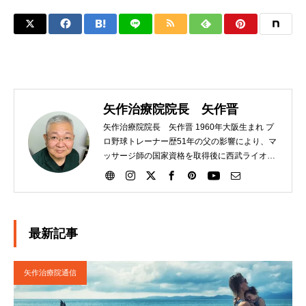
矢作治療院院長 矢作晋
矢作治療院院長 矢作晋 1960年大阪生まれ プ
ロ野球トレーナー歴51年の父の影響により、マ
ッサージ師の国家資格を取得後に西武ライオン
ズにトレーナーとして入団。その後、大洋ホエ
ールズ、読売巨人軍と渡り、21年間選手のサポ
ートをする。2007年に日本橋に治療院を独立開
業させる。独自の矢作式手技整体治療にて多く
の腰痛、ひざ痛の患者さんを助けています。
最新記事
2020年４月に栃木県矢板市に移転。現在に至
る。
矢作治療院通信